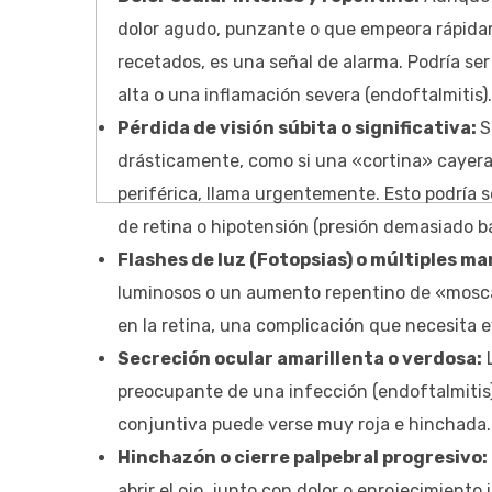
dolor agudo, punzante o que empeora rápidam
recetados, es una señal de alarma. Podría se
alta o una inflamación severa (endoftalmitis).
Pérdida de visión súbita o significativa:
S
drásticamente, como si una «cortina» cayera so
periférica, llama urgentemente. Esto podría 
de retina o hipotensión (presión demasiado ba
Flashes de luz (Fotopsias) o múltiples m
luminosos o un aumento repentino de «mosca
en la retina, una complicación que necesita e
Secreción ocular amarillenta o verdosa:
L
preocupante de una infección (endoftalmitis)
conjuntiva puede verse muy roja e hinchada.
Hinchazón o cierre palpebral progresivo:
abrir el ojo, junto con dolor o enrojecimiento