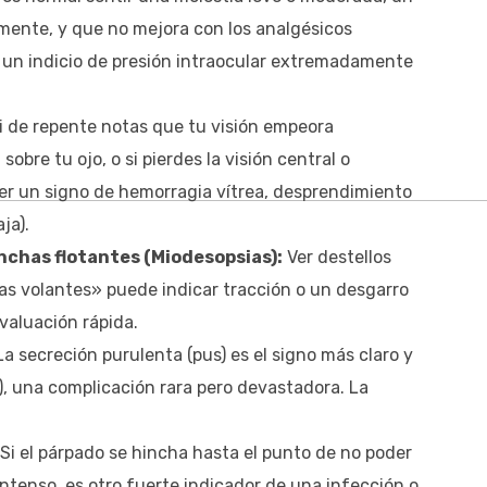
ente, y que no mejora con los analgésicos
r un indicio de presión intraocular extremadamente
i de repente notas que tu visión empeora
bre tu ojo, o si pierdes la visión central o
ser un signo de hemorragia vítrea, desprendimiento
ja).
anchas flotantes (Miodesopsias):
Ver destellos
s volantes» puede indicar tracción o un desgarro
valuación rápida.
a secreción purulenta (pus) es el signo más claro y
, una complicación rara pero devastadora. La
Si el párpado se hincha hasta el punto de no poder
 intenso, es otro fuerte indicador de una infección o