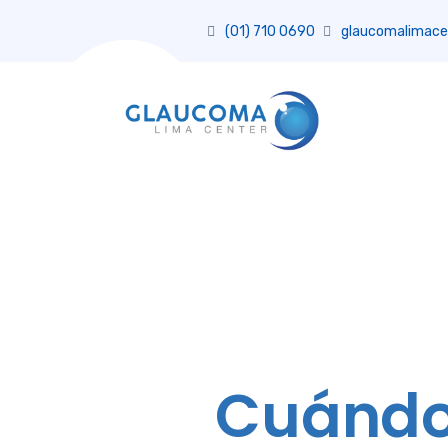
(01) 710 0690
glaucomalimace
Cuándo 