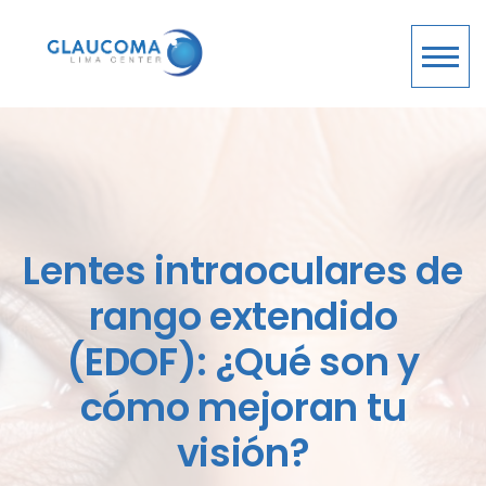
Lentes intraoculares de
rango extendido
(EDOF): ¿Qué son y
cómo mejoran tu
visión?