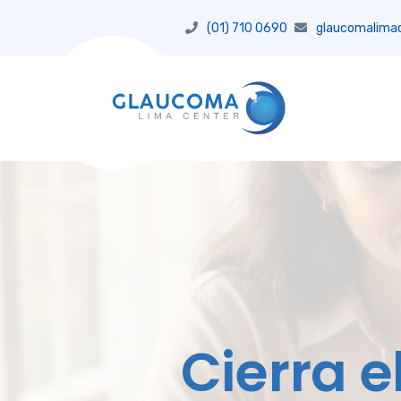
(01) 710 0690
glaucomalima
Cierra e