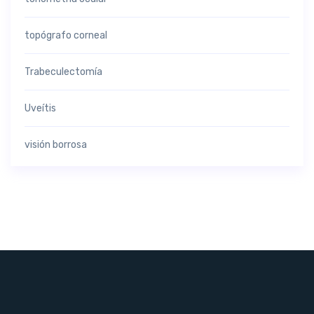
topógrafo corneal
Trabeculectomía
Uveítis
visión borrosa