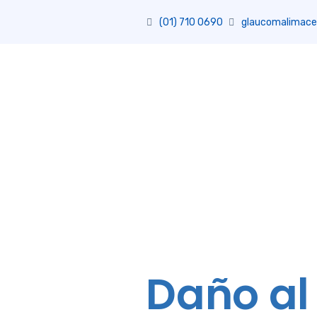
(01) 710 0690
glaucomalimace
Daño al 