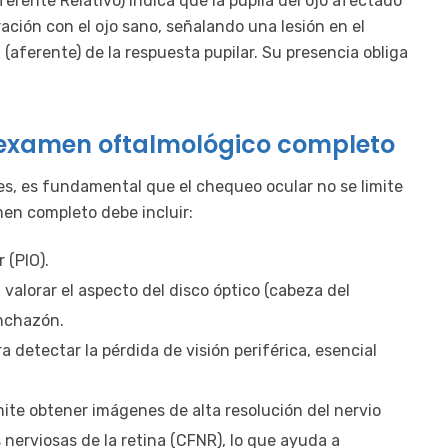
rente Relativo) indica que la pupila del ojo afectado
ación con el ojo sano, señalando una lesión en el
l (aferente) de la respuesta pupilar. Su presencia obliga
: examen oftalmológico completo
es, es fundamental que el chequeo ocular no se limite
en completo debe incluir:
 (PIO).
valorar el aspecto del disco óptico (cabeza del
inchazón.
 detectar la pérdida de visión periférica, esencial
ite obtener imágenes de alta resolución del nervio
s nerviosas de la retina (CFNR), lo que ayuda a