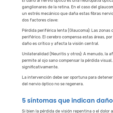
El daño al nervio óptico es una neuropatía óptic
ganglionares de la retina. En el caso del glauco
un estrés mecánico que daña estas fibras nervio
dos factores clave:
Pérdida periférica lenta (Glaucoma): Las zonas
periférico. El cerebro compensa estas áreas, por 
daño es crítico y afecta la visión central.
Unilateralidad (Neuritis y otros): A menudo, la a
permite al ojo sano compensar la pérdida visua
significativamente.
La intervención debe ser oportuna para detener 
del nervio óptico no se regenera.
5 síntomas que indican daño 
Si bien la pérdida de visión repentina o el dolor