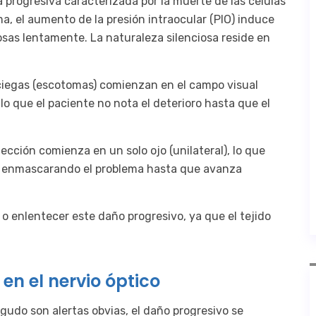
a progresiva caracterizada por la muerte de las células
ma, el aumento de la presión intraocular (PIO) induce
sas lentamente. La naturaleza silenciosa reside en
 ciegas (escotomas) comienzan en el campo visual
lo que el paciente no nota el deterioro hasta que el
fección comienza en un solo ojo (unilateral), lo que
l, enmascarando el problema hasta que avanza
o enlentecer este daño progresivo, ya que el tejido
en el nervio óptico
 agudo son alertas obvias, el daño progresivo se