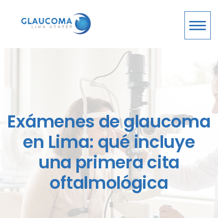
Exámenes de glaucoma
en Lima: qué incluye
una primera cita
oftalmológica