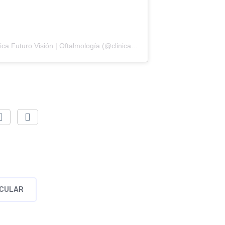
Una publicación compartida por Clínica Futuro Visión | Oftalmología (@clinicadeojosfuturovision)
OCULAR