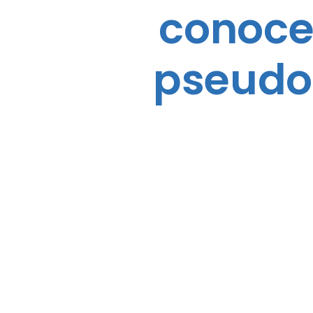
conoce 
pseudoe