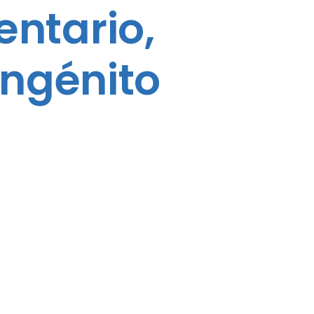
entario,
ongénito