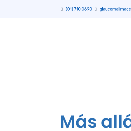
(01) 710 0690
glaucomalimace
Más all