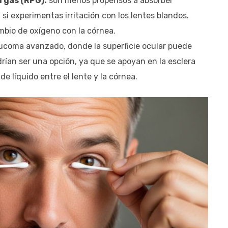
 gas (RPG):
son menos propensos a absorber
i experimentas irritación con los lentes blandos.
bio de oxígeno con la córnea.
ucoma avanzado, donde la superficie ocular puede
rían ser una opción, ya que se apoyan en la esclera
 de líquido entre el lente y la córnea.