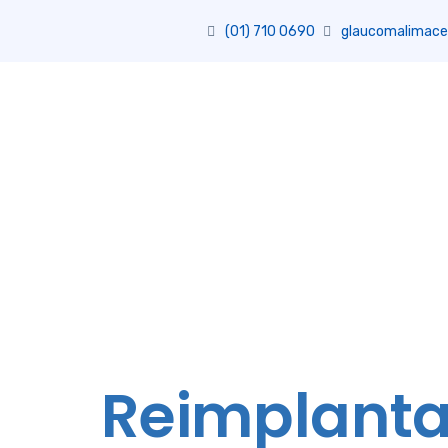
(01) 710 0690
glaucomalimace
Reimplantar