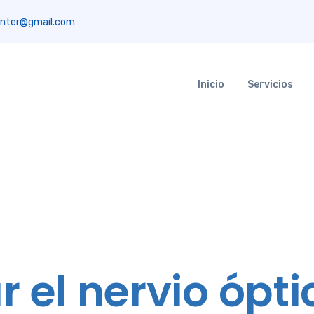
nter@gmail.com
Inicio
Servicios
 el nervio ópti