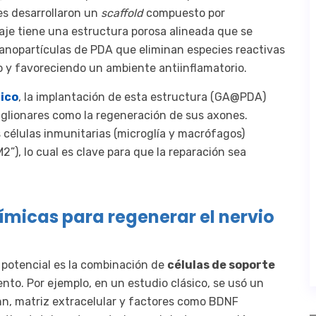
res desarrollaron un
scaffold
compuesto por
aje tiene una estructura porosa alineada que se
nanopartículas de PDA que eliminan especies reactivas
o y favoreciendo un ambiente antiinflamatorio.
tico
, la implantación de esta estructura (GA@PDA)
nglionares como la regeneración de sus axones.
 células inmunitarias (microglía y macrófagos)
”), lo cual es clave para que la reparación sea
uímicas para regenerar el nervio
 potencial es la combinación de
células de soporte
to. Por ejemplo, en un estudio clásico, se usó un
ann, matriz extracelular y factores como BDNF