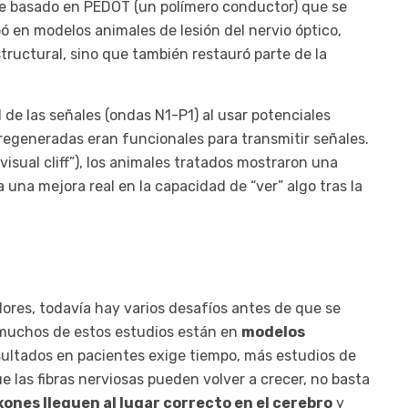
le basado en PEDOT (un polímero conductor) que se
obó en modelos animales de lesión del nervio óptico,
tructural, sino que también restauró parte de la
de las señales (ondas N1-P1) al usar potenciales
 regeneradas eran funcionales para transmitir señales.
isual cliff”), los animales tratados mostraron una
a una mejora real en la capacidad de “ver” algo tras la
es, todavía hay varios desafíos antes de que se
 muchos de estos estudios están en
modelos
esultados en pacientes exige tiempo, más estudios de
 las fibras nerviosas pueden volver a crecer, no basta
xones lleguen al lugar correcto en el cerebro
y