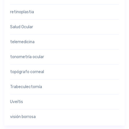
retinoplastia
Salud Ocular
telemedicina
tonometría ocular
topógrafo corneal
Trabeculectomía
Uveítis
visión borrosa