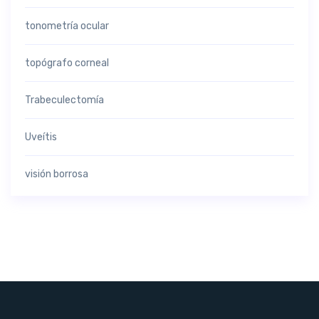
tonometría ocular
topógrafo corneal
Trabeculectomía
Uveítis
visión borrosa