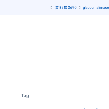
(01) 710 0690
glaucomalimace
Tag